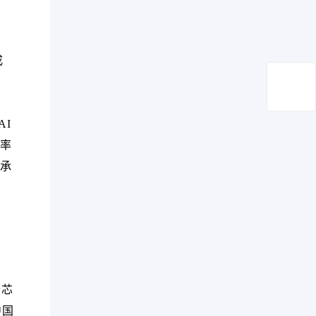
成
I
率
承
仑芯
中国