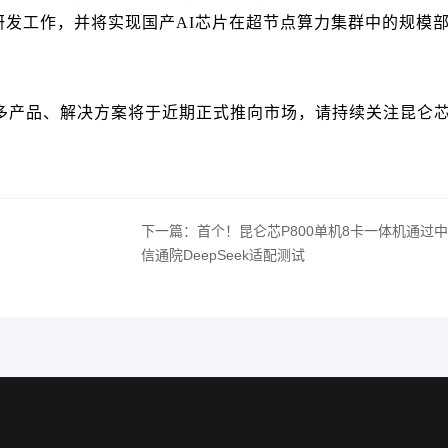
发工作，并将实现国产AI芯片在超节点算力集群中的规模
更多产品、解决方案将于近期正式推向市场，请持续关注昆仑
下一篇：首个！昆仑芯P800单机8卡一体机通过
信通院DeepSeek适配测试